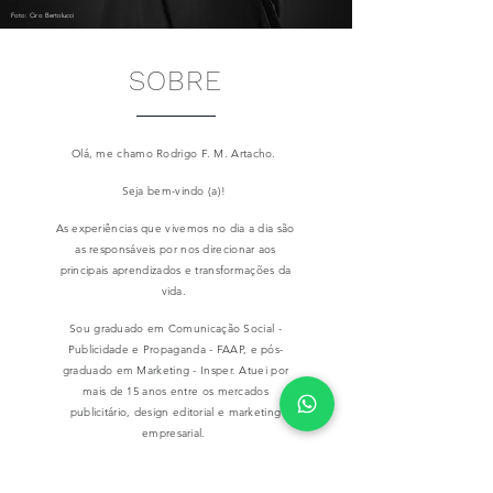
Foto: Ciro Bertolucci
SOBRE
Olá, me chamo Rodrigo F. M. Artacho.
Seja bem-vindo (a)!
As experiências que vivemos no dia a dia são
as responsáveis por
nos direcionar aos
principais aprendizados e transformações da
vida.
Sou graduado em Comunicação Social -
Publicidade e Propaganda - FAAP, e pós-
graduado em Marketing - Insper. Atuei por
mais de 15 anos entre os mercados
publicitário, design editorial e marketing
empresarial.
Durante
minha trajetória, descobri no mundo
da fotografia e audiovisual um caminho para